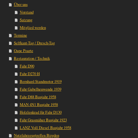
Über uns
Vorstand
Satzung
Mitglied werden
Termine
Selfkant-Tag / Dresch-Tag
Oape Poarte
Restauration / Technik
Fahr D90
Fahr D270 H
Bernhard Standmotor 1919
Fahr Gabelheuwende 1939
Fahr D88 Baujahr 1958
MAN 4N1 Baujahr 1958
Holzlenkrad für Fahr D130
Fahr Grasmäher Baujahr 1923
LANZ Voll Diesel Baujahr 1958
Nutzfahrzeugtreffen Birgden